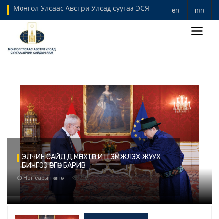
Монгол Улсаас Австри Улсад суугаа ЭСЯ
en
mn
ЭЛЧИН САЙД Д.МӨНХТӨР ИТГЭМЖЛЭХ ЖУУХ
БИЧГЭЭ ӨРГӨН БАРИВ
261
Нэг сарын өмнө