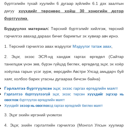
бүртгэлийн тухай хуулийн 6 дугаар зүйлийн 6.1 дэх заалтын
дагуу
хүүхдийг төрснөөс хойш 30 хоногийн дотор
бүртгүүлнэ
.
Бүрдүүлэх материал:
Төрсний бүртгэлийг хийлгэж, төрсний
гэрчилгээ авахад дараах бичиг баримтыг эх хувиар авч ирнэ.
1. Төрсний гэрчилгээ авах мэдүүлэг
Мэдүүлэг татаж авах
,
2. Эцэг, эхээс ЭСЯ-нд хандаж гаргах өргөдөл (Сайтар
танилцаж үнэн зөв, бүрэн гүйцэд бөглөх, өргөдөлд эцэг, эх хоёр
хоёулаа гарын үсэг зурж, өөрсдийн Австри Улсад амьдарч буй
хаяг, холбоо барих утасны дугаараа бичсэн байна)
Гэрлэлтээ бүртгүүлсэн
эцэг, эхээс гаргах өргөдлийн маягт
Гэрлэлтээ бүртгүүлээгүй
эцэг, эхээс төрсөн
хүүхдийг эцгээр нь
овоглож
бүртгүүлэх өргөдлийн маягт
Хүүхдийг
эхээр нь овоглох
од гаргах өргөдлийг бөглөх маягт
3. Эцэг эхийн иргэний үнэмлэх
4. Эцэг, эхийн гэрлэлтийн гэрчилгээ (Монгол Улсын хуулиар