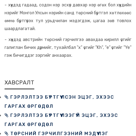
- хүүхдэд гадаад, содон нэр эсхүл давхар нэр өгөх бол хүүхдийн
нэрийг Монгол Улсын нэрийн санд төрсний бүртгэл хөтлөхөөс
өмнө бүртгүүлэх тул урьдчилан мэдэгдэж, цагаа зөв товлох
шаардлагатай.
- хүүхдэд австрийн төрсний гэрчилгээ авахдаа кирилл үсгийг
галиглан бичих дүрмийг, тухайлбал "х" үсгийг "Kh", "е" үсгийг "Ye"
гэж бичигддэг зэргийг анхаарах.
ХАВСРАЛТ
ГЭРЛЭЛТЭЭ БҮРТГҮҮЛСЭН ЭЦЭГ, ЭХЭЭС
ГАРГАХ ӨРГӨДӨЛ
ГЭРЛЭЛТЭЭ БҮРТГҮҮЛЭЭГҮЙ ЭЦЭГ, ЭХЭЭС
ГАРГАХ ӨРГӨДӨЛ
ТӨРСНИЙ ГЭРЧИЛГЭЭНИЙ МЭДҮҮЛЭГ