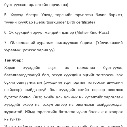
бүртгүүлсэн гэрлэлтийн гэрчилгээ)
5. Хүүхэд Австри Улсад төрснийг гэрчилсэн бичиг баримт,
түүний хуулбар (Geburtsurkunde/
Birth certificate)
6. Эх хүүхдийн эрүүл мэндийн дэвтэр (Mutter-Kind-Pass)
7. Үйлчилгээний хураамж шилжүүлсэн баримт (Үйлчилгээний
хураамж цэснээс харна уу)
Тайлбар:
Хэрэв хүүхдийн эцэг, эх гэрлэлтээ бүртгүүлж,
баталгаажуулаагүй бол, эсхүл хүүхдийн эцгийг тогтоосон эрх
бүхий байгууллагын (хүүхдийн эцэг гэдгийг тогтоосон шүүхийн
шийдвэр) шийдвэргүй бол хүүхдийг эхийн нэрээр овоглож
бүртгэх болно. Эцэг, эхийн аль алиных нь хүсэлтийг харгалзан
хүүхдийг эхээр нь, эсхүл эцгээр нь овоглохыг шийдвэрлэдэг
журамтай. Иймд гэрлэлтийн баталгаа чухал болохыг анхаарах
нь зүйтэй.
Элчин сайдын яам шинэ төрсөн хүүхдийг бүртгэж, төрсний