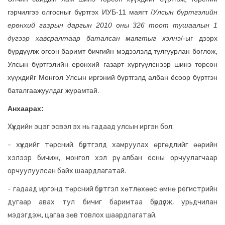
гэрчилгээ олгосныг бүртгэх ИУБ-11 маягт /
Улсын бүртгэлийн
ерөнхий газрын даргын 2010 оны 326 тоот тушаалын 1
дүгээр хавсралтаар баталсан маягтыг хэлнэ
/-ыг дээрх
бүрдүүлж өгсөн баримт бичгийн мэдээлэлд тулгуурлан бөглөж,
Улсын бүртгэлийн ерөнхий газарт хүргүүлснээр шинэ төрсөн
хүүхдийг Монгол Улсын иргэний бүртгэлд албан ёсоор бүртгэн
баталгаажуулдаг журамтай.
Анхаарах:
Хүүхдийн эцэг эсвэл эх нь гадаад улсын иргэн бол:
- хүүхдийг төрсний бүртгэлд хамруулах өргөдлийг өөрийн
хэлээр бичиж, монгол хэл рүү албан ёсны орчуулагчаар
орчуулуулсан байх шаардлагатай.
- гадаад иргэнд төрсний бүртгэл хөтлөхөөс өмнө регистрийн
дугаар авах тул бичиг баримтаа бүрдүүлж, урьдчилан
мэдэгдэж, цагаа зөв товлох шаардлагатай.