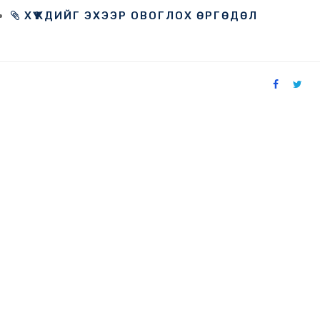
ХҮҮХДИЙГ ЭХЭЭР ОВОГЛОХ ӨРГӨДӨЛ