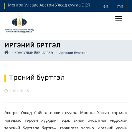
Монгол Улсаас Австри Улсад суугаа ЭСЯ
en
mn
ИРГЭНИЙ БҮРТГЭЛ
КОНСУЛЫН ҮЙЛЧИЛГЭЭ
Иргэний Бүртгэл
Төрсний бүртгэл
2022-11-13
Австри Улсад байнга оршин суугаа Монгол Улсын харъяат
иргэдээс төрсөн хүүхдийг эцэг, эхийн хүсэлтийг үндэслэн
төрсний бүртгэлд бүртгэж, гэрчилгээ олгоно. Иргэний улсын