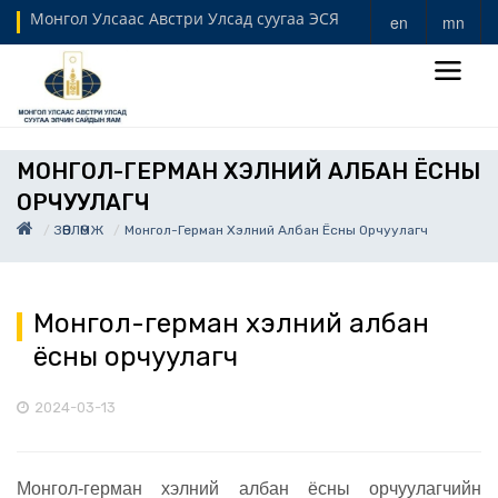
Монгол Улсаас Австри Улсад суугаа ЭСЯ
en
mn
МОНГОЛ-ГЕРМАН ХЭЛНИЙ АЛБАН ЁСНЫ
ОРЧУУЛАГЧ
ЗӨВЛӨМЖ
Монгол-Герман Хэлний Албан Ёсны Орчуулагч
Монгол-герман хэлний албан
ёсны орчуулагч
2024-03-13
Монгол-герман хэлний албан ёсны орчуулагчийн