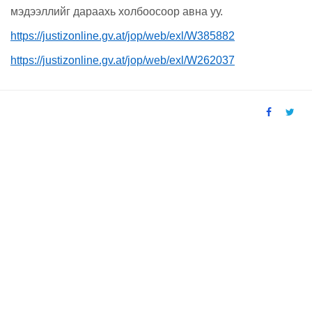
мэдээллийг дараахь холбоосоор авна уу.
https://justizonline.gv.at/jop/web/exl/W385882
https://justizonline.gv.at/jop/web/exl/W262037