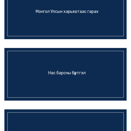
Монгол Улсын харьяатаас гарах
Нас барсны бүртгэл