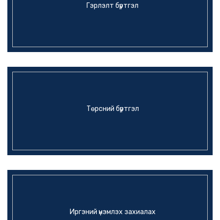
Гэрлэлт бүртгэл
Төрсний бүртгэл
Иргэний үнэмлэх захиалах