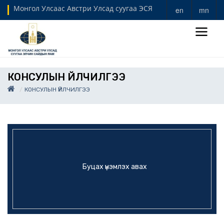
Монгол Улсаас Австри Улсад суугаа ЭСЯ
en
mn
КОНСУЛЫН ҮЙЛЧИЛГЭЭ
КОНСУЛЫН ҮЙЛЧИЛГЭЭ
Буцах үнэмлэх авах