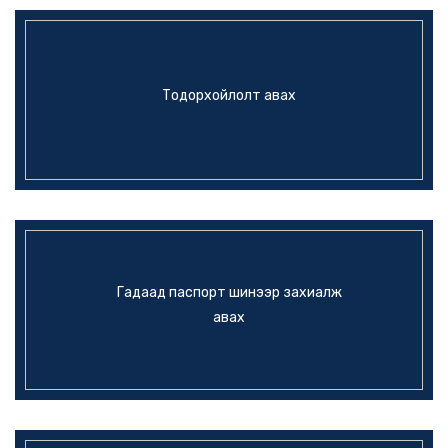
Тодорхойлолт авах
Гадаад паспорт шинээр захиалж
авах