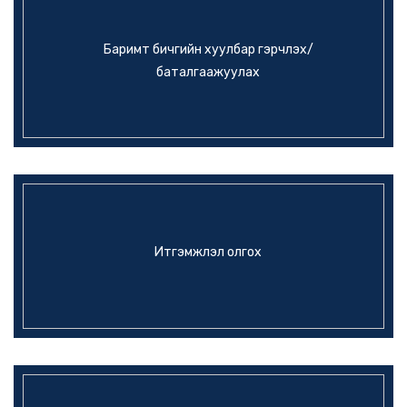
Баримт бичгийн хуулбар гэрчлэх/
баталгаажуулах
Итгэмжлэл олгох