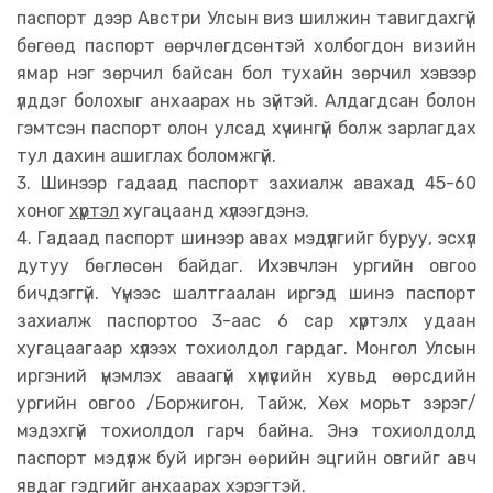
паспорт дээр Австри Улсын виз шилжин тавигдахгүй
бөгөөд паспорт өөрчлөгдсөнтэй холбогдон визийн
ямар нэг зөрчил байсан бол тухайн зөрчил хэвээр
үлддэг болохыг анхаарах нь зүйтэй. Алдагдсан болон
гэмтсэн паспорт олон улсад хүчингүй болж зарлагдах
тул дахин ашиглах боломжгүй.
3. Шинээр гадаад паспорт захиалж авахад 45-60
хоног
хүртэл
хугацаанд хүлээгдэнэ.
4. Гадаад паспорт шинээр авах мэдүүлгийг буруу, эсхүл
дутуу бөглөсөн байдаг. Ихэвчлэн ургийн овгоо
бичдэггүй. Үүнээс шалтгаалан иргэд шинэ паспорт
захиалж паспортоо 3-аас 6 са
р хүртэлх удаан
хугацаагаар хүлээх тохиолдол гардаг. Монгол Улсын
иргэний үнэмлэх аваагүй хүмүүсийн хувьд өөрсдийн
ургийн овгоо /Боржигон, Тайж, Хөх морьт зэрэг/
мэдэхгүй тохиолдол гарч байна. Энэ тохиолдолд
паспорт мэдүүлж буй иргэн өөрийн эцгийн овгийг авч
явдаг гэдгийг анхаарах хэрэгтэй.