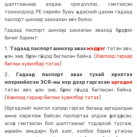
шалтгаанаар алдаж vрэгдvvлэх, гэмтээсэн
тохиолдолд PЕ серийн буюу үндэсний цахим гадаад
паспорт шинээр захиалан авч болно.
Гадаад паспорт ши
нээр захиалан авахад бүрдүүлэх
бичиг баримт:
1. “
Гадаад паспорт шинээр авах
мэдүүлэг
татан авч,
үнэн зөв, бүрэн гүйцэд бөглөсөн байна. (
Хэвлээд гараар
бөглөх хувилбар татах
)
2.
Гадаад паспорт авах тухай хүсэлтээ
илэрхийлсэн ЭСЯ-ны нэр дээр гаргасан
өргөдөл
татан авч, үнэн зөв, бүрэн гүйцэд бөглөсөн байна.
(
Хэвлээд гараар бөглөх хувилбар татах
)
(Өргөдлийг монгол хэлээр гаргах бөгөөд өргөдөлдөө
өмнө хэрэглэж байсан паспортаа алдаж үрэгдүүлсэн,
эсхүл гэмтээсэн бол шалтгааныг тодорхой тусгаж,
өөрийн амьдарч буй хаяг, холбоо барих утасны