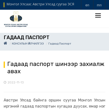
Монгол Улсаас Австри Улсад суугаа ЭСЯ
en
mn
ГАДААД ПАСПОРТ
КОНСУЛЫН ҮЙЛЧИЛГЭЭ
Гадаад Паспорт
Гадаад паспорт шинээр захиалж
авах
2022-11-13
Австри Улсад байнга оршин суугаа Монгол Улсын
иргэний гадаад паспортын хугацаа дуусах, ямар нэг