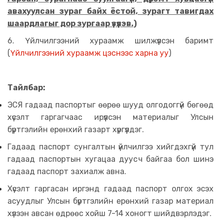
авахуулсан зураг байх ёстой, зурагт тавигдах
шаардлагыг дор зургаар үзүүлэв.)
6. Үйлчилгээний хураамж шилжүүлсэн баримт
(
Үйлчилгээний хураамж цэснээс харна уу
)
Тайлбар:
ЭСЯ гадаад паспортыг өөрөө шууд олгодоггүй бөгөөд
хүсэлт гаргагчаас ирүүлсэн материалыг Улсын
бүртгэлийн ерөнхий газарт хүргүүлдэг.
Гадаад паспорт сунгалтын үйлчилгээ хийгдэхгүй тул
гадаад паспортын хугацаа дуусч байгаа бол шинэ
гадаад паспорт захиалж авна.
Хүсэлт гаргасан иргэнд гадаад паспорт олгох эсэх
асуудлыг Улсын бүртгэлийн ерөнхий газар материал
хүлээн авсан өдрөөс хойш 7-14 хоногт шийдвэрлэдэг.