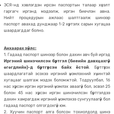
ЭСЯ-нд хэвлэгдэн ирсэн паспортын талаар хүсэлт
гаргагч иргэнд мэдээлж, иргэн биечлэн авна.
Нийт процедурын ажлаас шалтгаалж шинээр
паспорт авахад дунджаар 1-2 хүртэлх сарын хугацаа
шаардагддаг болно.
Анхаарах зүйлс:
1. Гадаад паспорт шинээр болон дахин авч буй иргэд
Иргэний шинэчилсэн бүртгэл (биеийн давхцахгүй
өгөгдлийн)-д бүртгүүлсэн байх ёстой
. Бүртгүүлэх
шаардлагатай эсэхээ иргэний үнэмлэхний хүчинтэй
хугацааг шалгаж мэдэх боломжтой. Тодруулбал, 16
нас хүрсэн иргэн иргэний үнэмлэх аваагүй бол, эсвэл 25
болон 45 нас хүрсэн иргэн шинэчилсэн бүртгэлдээ
дахин хамрагдаж иргэний үнэмлэхээ сунгуулаагүй бол
гадаад паспорт олгогдохгүй юм.
2. Хуучин паспорт алга болсон тохиолдолд шинэ