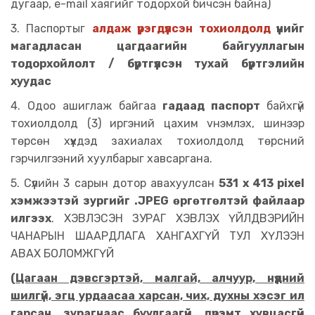
дугаар, e-mail хаягийг тодорхой бичсэн байна)
3. Паспортыг
алдаж үрэгдүүлсэн тохиолдолд
үүнийг
магадласан цагдаагийн байгууллагын
тодорхойлолт / бүртгүүлсэн тухай бүртгэлийн
хуудас
4. Одоо ашиглаж байгаа
гадаад паспорт
байхгүй
тохиолдолд (3) иргэний цахим vнэмлэх, шинээр
төрсөн хүүхдэд захиалах тохиолдолд төрсний
гэрчилгээний хуулбарыг хавсаргана.
5. Сүүлийн 3 сарын дотор авахуулсан
531 x 413 pixel
хэмжээтэй зургийг .JPEG өргөтгөлтэй файлаар
илгээх
. ХЭВЛЭСЭН ЗУРАГ ХЭВЛЭХ ҮЙЛДВЭРИЙН
ЧАНАРЫН ШААРДЛАГА ХАНГАХГҮЙ ТУЛ ХҮЛЭЭН
АВАХ БОЛОМЖГҮЙ
(Цагаан дэвсгэртэй, малгай, алчуур, нүдний
шилгүй, эгц урдаасаа харсан, чих, духны хэсэг ил
гарсан, зурагнаас буулгаагүй, дүрэмт хувцасгүй