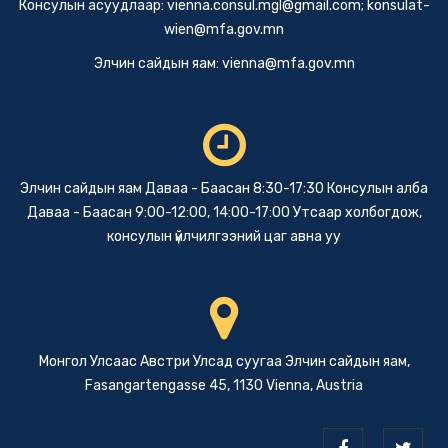
Консулын асуудлаар:
vienna.consul.mgl@gmail.com
;
konsulat-
wien@mfa.gov.mn
Элчин сайдын яам:
vienna@mfa.gov.mn
Элчин сайдын яам Даваа - Баасан 8:30-17:30 Консулын алба
Даваа - Баасан 9:00-12:00, 14:00-17:00 Утсаар холбогдож,
консулын үйлчилгээний цаг авна уу
Монгол Улсаас Австри Улсад суугаа Элчин сайдын яам,
Fasangartengasse 45, 1130 Vienna, Austria