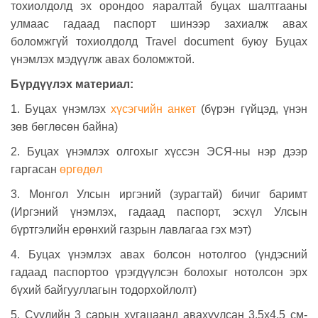
тохиолдолд эх орондоо яаралтай буцах шалтгааны
улмаас гадаад паспорт шинээр захиалж авах
боломжгүй тохиолдолд Travel document буюу Буцах
үнэмлэх мэдүүлж авах боломжтой.
Бүрдүүлэх материал:
1. Буцах үнэмлэх
хүсэгчийн анкет
(
бүрэн гүйцэд, үнэн
зөв бөглөсөн байна
)
2. Буцах үнэмлэх олгохыг хүссэн ЭСЯ-ны нэр дээр
гаргасан
өргөдөл
3. Монгол Улсын иргэний (зурагтай) бичиг баримт
(Иргэний үнэмлэх, гадаад паспорт, эсхүл Улсын
бүртгэлийн ерөнхий газрын лавлагаа гэх мэт)
4. Буцах үнэмлэх авах болсон нотолгоо (үндэсний
гадаад паспортоо үрэгдүүлсэн болохыг нотолсон эрх
бүхий байгууллагын тодорхойлолт)
5. Сүүлийн 3 сарын хугацаанд авахуулсан 3.5х4.5 см-