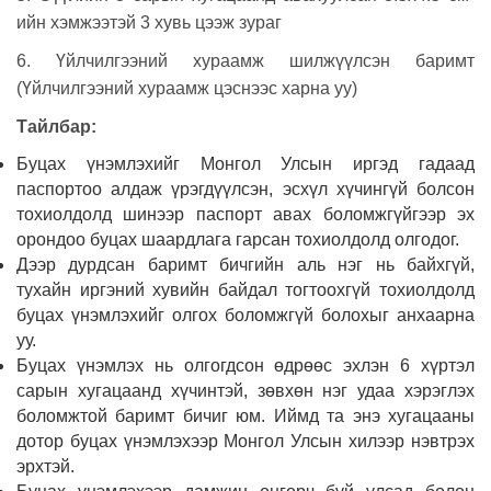
ийн хэмжээтэй 3 хувь цээж зураг
6. Үйлчилгээний хураамж шилжүүлсэн баримт
(Үйлчилгээний хураамж цэснээс харна уу)
Тайлбар:
Буцах үнэмлэхийг Монгол Улсын иргэд гадаад
паспортоо алдаж үрэгдүүлсэн, эсхүл хүчингүй болсон
тохиолдолд шинээр паспорт авах боломжгүйгээр эх
орондоо буцах шаардлага гарсан тохиолдолд олгодог.
Дээр дурдсан баримт бичгийн аль нэг нь байхгүй,
тухайн иргэний хувийн байдал тогтоохгүй тохиолдолд
буцах үнэмлэхийг олгох боломжгүй болохыг анхаарна
уу.
Буцах үнэмлэх нь олгогдсон өдрөөс эхлэн 6 хүртэл
сарын хугацаанд хүчинтэй, зөвхөн нэг удаа хэрэглэх
боломжтой баримт бичиг юм. Иймд та энэ хугацааны
дотор буцах үнэмлэхээр Монгол Улсын хилээр нэвтрэх
эрхтэй.