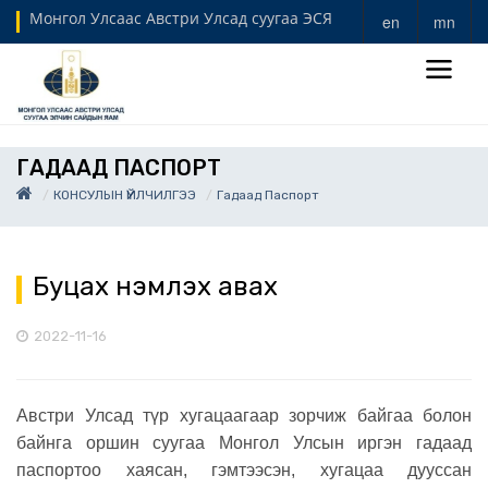
Монгол Улсаас Австри Улсад суугаа ЭСЯ
en
mn
ГАДААД ПАСПОРТ
КОНСУЛЫН ҮЙЛЧИЛГЭЭ
Гадаад Паспорт
Буцах үнэмлэх авах
2022-11-16
Австри Улсад түр хугацаагаар зорчиж байгаа болон
байнга оршин суугаа Монгол Улсын иргэн гадаад
паспортоо хаясан, гэмтээсэн, хугацаа дууссан