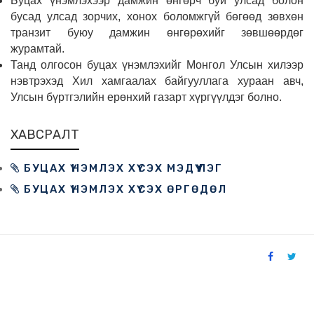
Буцах үнэмлэхээр дамжин өнгөрч буй улсад болон
бусад улсад зорчих, хонох боломжгүй бөгөөд зөвхөн
транзит буюу дамжин өнгөрөхийг зөвшөөрдөг
журамтай.
Танд олгосон буцах үнэмлэхийг Монгол Улсын хилээр
нэвтрэхэд Хил хамгаалах байгууллага хураан авч,
Улсын бүртгэлийн ерөнхий газарт хүргүүлдэг болно.
ХАВСРАЛТ
БУЦАХ ҮНЭМЛЭХ ХҮСЭХ МЭДҮҮЛЭГ
БУЦАХ ҮНЭМЛЭХ ХҮСЭХ ӨРГӨДӨЛ