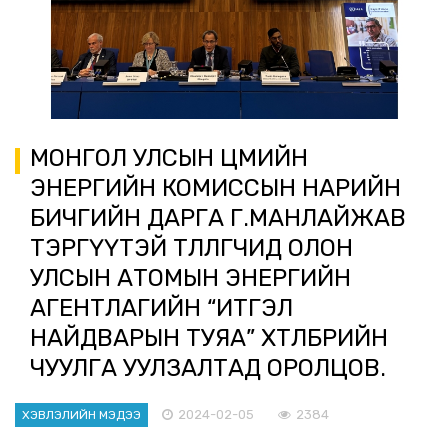
МОНГОЛ УЛСЫН ЦӨМИЙН
ЭНЕРГИЙН КОМИССЫН НАРИЙН
БИЧГИЙН ДАРГА Г.МАНЛАЙЖАВ
ТЭРГҮҮТЭЙ ТӨЛӨӨЛӨГЧИД ОЛОН
УЛСЫН АТОМЫН ЭНЕРГИЙН
АГЕНТЛАГИЙН “ИТГЭЛ
НАЙДВАРЫН ТУЯА” ХӨТӨЛБӨРИЙН
ЧУУЛГА УУЛЗАЛТАД ОРОЛЦОВ.
2024-02-05
2384
ХЭВЛЭЛИЙН МЭДЭЭ