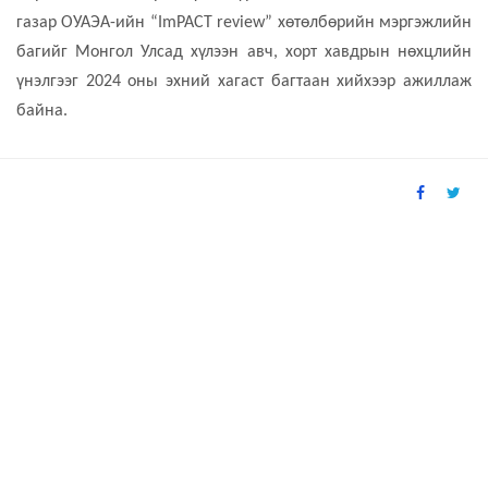
газар ОУАЭА-ийн “ImPACT review” хөтөлбөрийн мэргэжлийн
багийг Монгол Улсад хүлээн авч, хорт хавдрын нөхцлийн
үнэлгээг 2024 оны эхний хагаст багтаан хийхээр ажиллаж
байна.