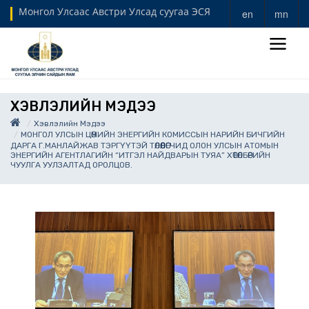
Монгол Улсаас Австри Улсад суугаа ЭСЯ
en
mn
ХЭВЛЭЛИЙН МЭДЭЭ
Хэвлэлийн Мэдээ
МОНГОЛ УЛСЫН ЦӨМИЙН ЭНЕРГИЙН КОМИССЫН НАРИЙН БИЧГИЙН
ДАРГА Г.МАНЛАЙЖАВ ТЭРГҮҮТЭЙ ТӨЛӨӨЛӨГЧИД ОЛОН УЛСЫН АТОМЫН
ЭНЕРГИЙН АГЕНТЛАГИЙН “ИТГЭЛ НАЙДВАРЫН ТУЯА” ХӨТӨЛБӨРИЙН
ЧУУЛГА УУЛЗАЛТАД ОРОЛЦОВ.