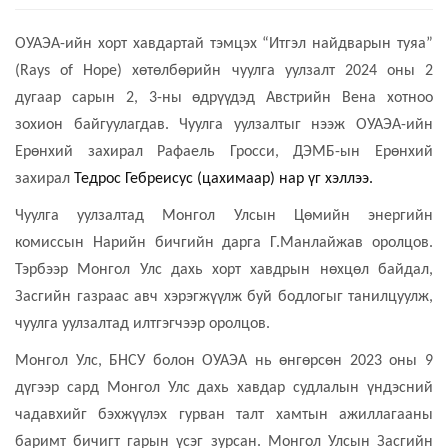
ОУАЭА-ийн хорт хавдартай тэмцэх “Итгэл найдварын туяа”
(Rays of Hope) хөтөлбөрийн чуулга уулзалт 2024 оны 2
дугаар сарын 2, 3-ны өдрүүдэд Австрийн Вена хотноо
зохион байгуулагдав. Чуулга уулзалтыг нээж ОУАЭА-ийн
Ерөнхий захирал Рафаель Гросси, ДЭМБ-ын Ерөнхий
захирал
Тедрос Гебреисус (цахимаар) нар үг хэллээ.
Чуулга уулзалтад Монгол Улсын Цөмийн энергийн
комиссын Нарийн бичгийн дарга Г.Манлайжав оролцов.
Тэрбээр Монгол Улс дахь хорт хавдрын нөхцөл байдал,
Засгийн газраас авч хэрэгжүүлж буй бодлогыг танилцуулж,
чуулга уулзалтад илтгэгчээр оролцов.
Монгол Улс, БНСУ болон ОУАЭА нь өнгөрсөн 2023 оны 9
дүгээр сард Монгол Улс дахь хавдар судлалын үндэсний
чадавхийг бэхжүүлэх гурван талт хамтын ажиллагааны
баримт бичигт гарын үсэг зурсан. Монгол Улсын Засгийн