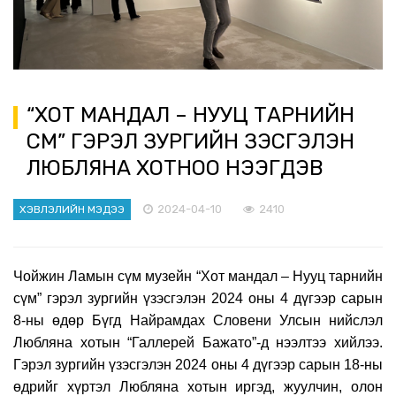
“ХОТ МАНДАЛ – НУУЦ ТАРНИЙН
СҮМ” ГЭРЭЛ ЗУРГИЙН ҮЗЭСГЭЛЭН
ЛЮБЛЯНА ХОТНОО НЭЭГДЭВ
2024-04-10
2410
ХЭВЛЭЛИЙН МЭДЭЭ
Чойжин Ламын сүм музейн “Хот мандал – Нууц тарнийн
сүм” гэрэл зургийн үзэсгэлэн 2024 оны 4 дүгээр сарын
8-ны өдөр Бүгд Найрамдах Словени Улсын нийслэл
Любляна хотын “Галлерей Бажато”-д нээлтээ хийлээ.
Гэрэл зургийн үзэсгэлэн 2024 оны 4 дүгээр сарын 18-ны
өдрийг хүртэл Любляна хотын иргэд, жуулчин, олон