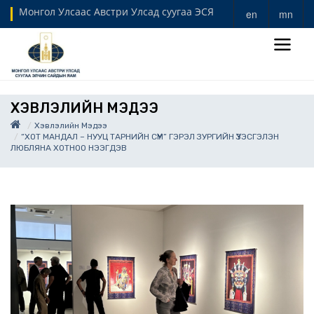
Монгол Улсаас Австри Улсад суугаа ЭСЯ
en
mn
ХЭВЛЭЛИЙН МЭДЭЭ
Хэвлэлийн Мэдээ
“ХОТ МАНДАЛ – НУУЦ ТАРНИЙН СҮМ” ГЭРЭЛ ЗУРГИЙН ҮЗЭСГЭЛЭН
ЛЮБЛЯНА ХОТНОО НЭЭГДЭВ