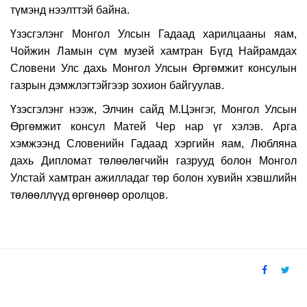
түмэнд нээлттэй байна.
Үзэсгэлэнг Монгол Улсын Гадаад харилцааны яам,
Чойжин Ламын сүм музей хамтран Бүгд Найрамдах
Словени Улс дахь Монгол Улсын Өргөмжит консулын
газрын дэмжлэгтэйгээр зохион байгуулав.
Үзэсгэлэнг нээж, Элчин сайд М.Цэнгэг, Монгол Улсын
Өргөмжит консул Матей Чер нар үг хэлэв. Арга
хэмжээнд Словенийн Гадаад хэргийн яам, Любляна
дахь Дипломат төлөөлөгчийн газрууд болон Монгол
Улстай хамтран ажилладаг төр болон хувийн хэвшлийн
төлөөллүүд өргөнөөр оролцов.