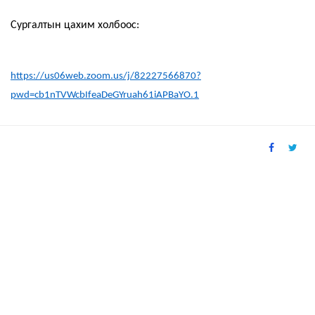
Сургалтын цахим холбоос:
https://us06web.zoom.us/j/82227566870?
pwd=cb1nTVWcbIfeaDeGYruah61iAPBaYO.1