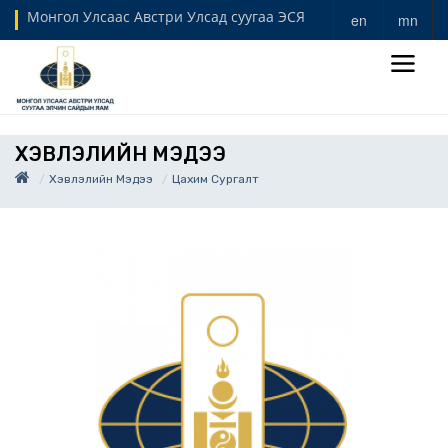
Монгол Улсаас Австри Улсад суугаа ЭСЯ
en
mn
ХЭВЛЭЛИЙН МЭДЭЭ
Хэвлэлийн Мэдээ
Цахим Сургалт