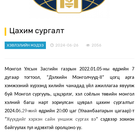
Цахим сургалт
2024-06-26
2056
ХЭВЛЭЛИЙН МЭДЭЭ
Монгол Улсын Засгийн газрын 2022.01.05-ны өдрийн 7
дугаар тогтоол, “Дэлхийн Монголчууд-II” цогц арга
хэмжээний хүрээнд хилийн чанадад үйл ажиллагаа явуулж
буй Монгол сургууль, цэцэрлэг, хэл соёлын төвийн монгол
хэлний багш нарт зориулсан цуврал цахим сургалтыг
2024.0
6
.
29
-н
ий
өдрийн 2
0
:00 цаг (Улаанбаатарын цагаар)-т
“
Хүүхдийг хэрхэн сайн уншиж сургах вэ
” сэдвээр зохион
байгуулах тул идэвхтэй оролцоно уу.