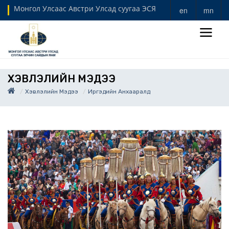
Монгол Улсаас Австри Улсад суугаа ЭСЯ
en
mn
ХЭВЛЭЛИЙН МЭДЭЭ
Хэвлэлийн Мэдээ
Иргэдийн Анхааралд