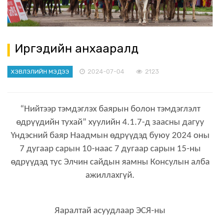
Иргэдийн анхааралд
2024-07-04
2123
ХЭВЛЭЛИЙН МЭДЭЭ
“Нийтээр тэмдэглэх баярын болон тэмдэглэлт
өдрүүдийн тухай” хуулийн 4.1.7-д заасны дагуу
Үндэсний баяр Наадмын өдрүүдэд буюу 2024 оны
7 дугаар сарын 10-наас 7 дугаар сарын 15-ны
өдрүүдэд тус Элчин сайдын яамны Консулын алба
ажиллахгүй.
Яаралтай асуудлаар ЭСЯ-ны