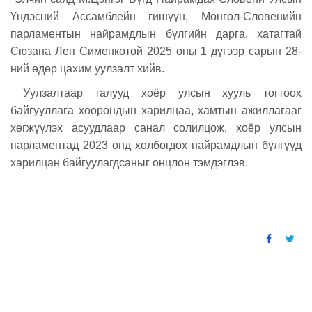
Үндэсний Ассамблейн гишүүн, Монгол-Словенийн
парламентын найрамдлын бүлгийн дарга, хатагтай
Сюзана Леп Сименкотой 2025 оны 1 дүгээр сарын 28-
ний өдөр цахим уулзалт хийв.
Уулзалтаар талууд хоёр улсын хууль тогтоох
байгууллага хоорондын харилцаа, хамтын ажиллагааг
хөгжүүлэх асуудлаар санал солилцож, хоёр улсын
парламентад 2023 онд холбогдох найрамдлын бүлгүүд
харилцан байгуулагдсаныг онцлон тэмдэглэв.