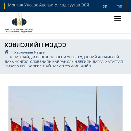
Монгол Улсаас Австри Улсад суугаа ЭСЯ
en
mn
ХЭВЛЭЛИЙН МЭДЭЭ
Хэвлэлийн Мэдээ
ЭЛЧИН САЙД М.ЦЭНГЭГ СЛОВЕНИ УЛСЫН ҮНДЭСНИЙ АССАМБЛЕЙ
ДАХЬ МОНГОЛ-СЛОВЕНИЙН НАЙРАМДЛЫН БҮЛГИЙН ДАРГА, ХАТАГТАЙ
СЮЗАНА ЛЕП СИМЕНКОТОЙ ЦАХИМ УУЛЗАЛТ ХИЙВ