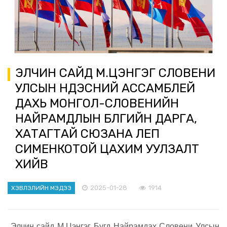
ЭЛЧИН САЙД М.ЦЭНГЭГ СЛОВЕНИ
УЛСЫН ҮНДЭСНИЙ АССАМБЛЕЙ
ДАХЬ МОНГОЛ-СЛОВЕНИЙН
НАЙРАМДЛЫН БҮЛГИЙН ДАРГА,
ХАТАГТАЙ СЮЗАНА ЛЕП
СИМЕНКОТОЙ ЦАХИМ УУЛЗАЛТ
ХИЙВ
2025-01-28
1914
ХЭВЛЭЛИЙН МЭДЭЭ
Элчин сайд М.Цэнгэг Бүгд Найрамдах Словени Улсын