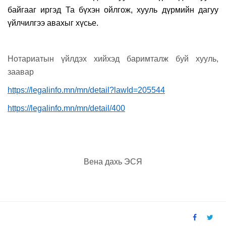
байгааг иргэд Та бүхэн ойлгож, хууль дүрмийн дагуу
үйлчилгээ авахыг хүсье.
Нотариатын үйлдэх хийхэд баримталж буй хууль,
заавар
https://legalinfo.mn/mn/detail?lawId=205544
https://legalinfo.mn/mn/detail/400
Вена дахь ЭСЯ