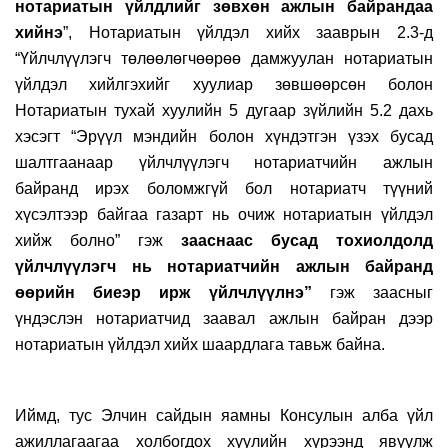
нотариатын үйлдлийг зөвхөн ажлын байрандаа
хийнэ
”, Нотариатын үйлдэл хийх зааврын 2.3-д
“Үйлчлүүлэгч төлөөлөгчөөрөө дамжуулан нотариатын
үйлдэл хийлгэхийг хуулиар зөвшөөрсөн болон
Нотариатын тухай хуулийн 5 дугаар зүйлийн 5.2 дахь
хэсэгт “Эрүүл мэндийн болон хүндэтгэн үзэх бусад
шалтгаанаар үйлчлүүлэгч нотариатчийн ажлын
байранд ирэх боломжгүй бол нотариатч түүний
хүсэлтээр байгаа газарт нь очиж нотариатын үйлдэл
хийж болно” гэж
зааснаас бусад тохиолдолд
үйлчлүүлэгч нь нотариатчийн
ажлын байр
анд
өөрийн биеэр ирж үйлчлүүлнэ”
гэж заасныг
үндэслэн нотариатчид заавал ажлын байран дээр
нотариатын үйлдэл хийх шаардлага тавьж байна.
Иймд, тус Элчин сайдын яамны Консулын алба үйл
ажиллагаагаа холбогдох хуулийн хүрээнд явуулж