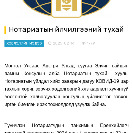
Нотариатын үйлчилгээний тухай
2025-02-14
1779
ХЭВЛЭЛИЙН МЭДЭЭ
Монгол Улсаас Австри Улсад суугаа Элчин сайдын
яамны Консулын алба Нотариатын тухай хууль,
Нотариатын үйлдэл хийх зааврын дагуу КОВИД-19 цар
тахлын хориг, зорчих хөдөлгөөний хязгаарлалт хүчингүй
болсонтой холбогдуулан консулын үйлчилгээг зөвхөн
иргэн биечлэн ирэх тохиолдолд үзүүлж байна.
Түүнчлэн Нотариатчдын танхимын Ерөнхийлөгч