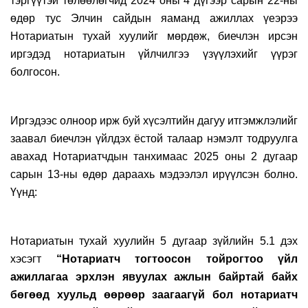
тэргүүтэй төлөөлөгчид 2024 оны 4 дүгээр сарын 22-ны
өдөр тус Элчин сайдын яаманд ажиллах үеэрээ
Нотариатын тухай хуулийг мөрдөж, биечлэн ирсэн
иргэдэд нотариатын үйлчилгээ үзүүлэхийг үүрэг
болгосон.
Иргэдээс олноор ирж буй хүсэлтийн дагуу итгэмжлэлийг
заавал биечлэн үйлдэх ёстой талаар нэмэлт тодруулга
авахад Нотариатчдын танхимаас 2025 оны 2 дугаар
сарын 13-ны өдөр дараахь мэдээлэл ирүүлсэн болно.
Үүнд:
Нотариатын тухай хуулийн 5 дугаар зүйлийн 5.1 дэх
хэсэгт
“Нотариатч тогтоосон тойрогтоо үйл
ажиллагаа эрхлэн явуулах ажлын байртай байх
бөгөөд хуульд өөрөөр заагаагүй бол нотариатч