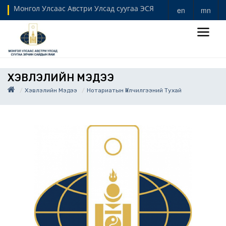
Монгол Улсаас Австри Улсад суугаа ЭСЯ
en
mn
ХЭВЛЭЛИЙН МЭДЭЭ
Хэвлэлийн Мэдээ
Нотариатын Үйлчилгээний Тухай