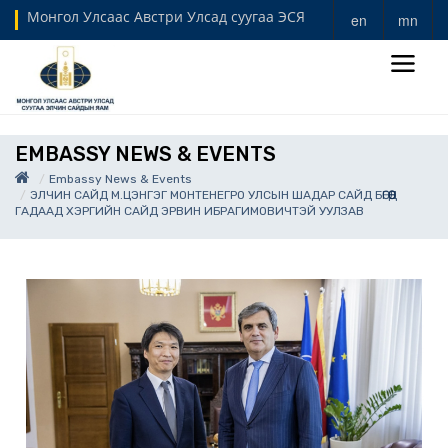
Монгол Улсаас Австри Улсад суугаа ЭСЯ
en
mn
EMBASSY NEWS & EVENTS
Embassy News & Events
ЭЛЧИН САЙД М.ЦЭНГЭГ МОНТЕНЕГРО УЛСЫН ШАДАР САЙД БӨГӨӨД
ГАДААД ХЭРГИЙН САЙД ЭРВИН ИБРАГИМОВИЧТЭЙ УУЛЗАВ