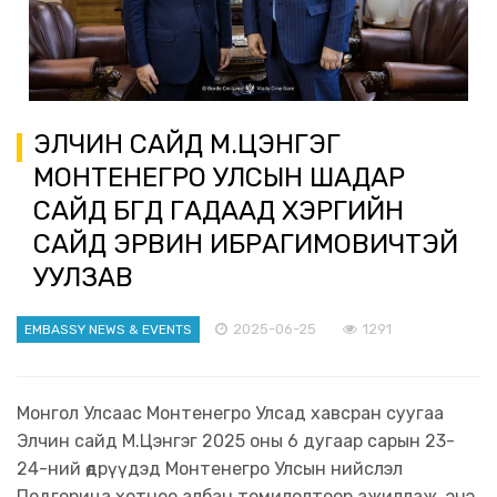
ЭЛЧИН САЙД М.ЦЭНГЭГ
МОНТЕНЕГРО УЛСЫН ШАДАР
САЙД БӨГӨӨД ГАДААД ХЭРГИЙН
САЙД ЭРВИН ИБРАГИМОВИЧТЭЙ
УУЛЗАВ
2025-06-25
1291
EMBASSY NEWS & EVENTS
Монгол Улсаас Монтенегро Улсад хавсран суугаа
Элчин сайд М.Цэнгэг 2025 оны 6 дугаар сарын 23-
24-ний өдрүүдэд Монтенегро Улсын нийслэл
Подгорица хотноо албан томилолтоор ажиллаж, энэ