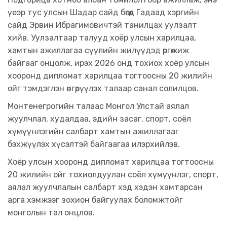
үеэр тус улсын Шадар сайд бөгөөд Гадаад хэргийн
сайд Эрвин Ибрагимовичтэй танилцах уулзалт
хийв. Уулзалтаар талууд хоёр улсын харилцаа,
хамтын ажиллагаа сүүлийн жилүүдэд өргөжиж
байгааг онцолж, ирэх 2026 онд тохиох хоёр улсын
хооронд дипломат харилцаа тогтоосны 20 жилийн
ойг тэмдэглэн өнгөрүүлэх талаар санал солилцов.
Монтенегрогийн талаас Монгол Улстай аялал
жуулчлал, худалдаа, эдийн засаг, спорт, соёл
хүмүүнлэгийн салбарт хамтын ажиллагааг
бэхжүүлэх хүсэлтэй байгаагаа илэрхийлэв.
Хоёр улсын хооронд дипломат харилцаа тогтоосны
20 жилийн ойг тохиолдуулан соёл хүмүүнлэг, спорт,
аялал жуулчлалын салбарт хэд хэдэн хамтарсан
арга хэмжээг зохион байгуулах боломжтойг
монголын тал онцлов.