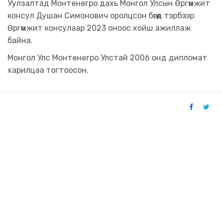
Уулзалтад Монтенегро дахь Монгол Улсын Өргөмжит
консул Душан Симонович оролцсон бөгөөд тэрбээр
Өргөмжит консулаар 2023 оноос хойш ажиллаж
байна.
Монгол Улс Монтенегро Улстай 2006 онд дипломат
харилцаа тогтоосон.