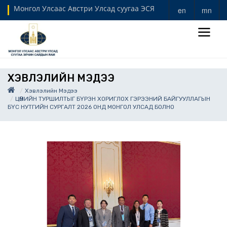
Монгол Улсаас Австри Улсад суугаа ЭСЯ
en
mn
ХЭВЛЭЛИЙН МЭДЭЭ
Хэвлэлийн Мэдээ
ЦӨМИЙН ТУРШИЛТЫГ БҮРЭН ХОРИГЛОХ ГЭРЭЭНИЙ БАЙГУУЛЛАГЫН
БҮС НУТГИЙН СУРГАЛТ 2026 ОНД МОНГОЛ УЛСАД БОЛНО