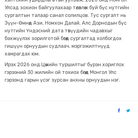
Улсад зохион байгуулахаар төлөвлөж буй бүс нутгийн
сургалтын талаар санал солилцов. Тус сургалт нь
Зүүн-Өмнөд Ази, Номхон Далай, Алс Дорнодын бүс
нутгийн Үндэсний дата төвүүдийн чадавхыг
бэхжүүлэх зорилготой бөгөөд сургалтад холбогдох
гишүүн орнуудын судлаач, мэргэжилтнүүд
хамрагдах юм.
Ирэх 2026 онд Цөмийн туршилтыг бүрэн хориглох
гэрээний 30 жилийн ой тохиох бөгөөд Монгол Улс
гэрээнд гарын үсэг зурсан анхны орнуудын нэг.