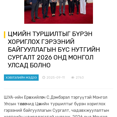
ЦӨМИЙН ТУРШИЛТЫГ БҮРЭН
ХОРИГЛОХ ГЭРЭЭНИЙ
БАЙГУУЛЛАГЫН БҮС НУТГИЙН
СУРГАЛТ 2026 ОНД МОНГОЛ
УЛСАД БОЛНО
2025-09-11
2763
ХЭВЛЭЛИЙН МЭДЭЭ
ШУА-ийн Ерөнхийлөгч С.Дэмбэрэл тэргүүтэй Монгол
Улсын төлөөлөгчид Цөмийн туршилтыг бүрэн хориглох
гэрээний байгууллагын Сургалт, чадавхжуулалтын
хэлтсийн удирдлагатай уулзаж, 2026 онд Монгол