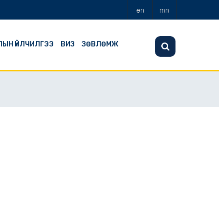
en
mn
ЛЫН ҮЙЛЧИЛГЭЭ
ВИЗ
ЗӨВЛӨМЖ