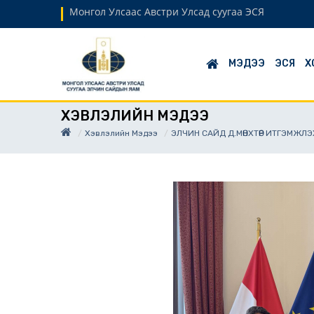
Монгол Улсаас Австри Улсад суугаа ЭСЯ
МЭДЭЭ
ЭСЯ
Х
ХЭВЛЭЛИЙН МЭДЭЭ
Хэвлэлийн Мэдээ
ЭЛЧИН САЙД Д.МӨНХТӨР ИТГЭМЖЛ