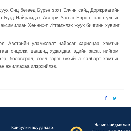
суух Онц бөгөөд Бүрэн эрхт Элчин сайд Доржраагийн
р Бүгд Найрамдах Австри Улсын Европ, олон улсын
ксимилиан Хенних-т Итгэмжлэх жуух бичгийн хувийг
ол, Австрийн уламжлалт найрсаг харилцаа, хамтын
ааг онцолж, цаашид худалдаа, эдийн засаг, нийгэм,
вэр, боловсрол, соёл зэрэг бүхий л салбарт хамтын
ан ажиллахаа илэрхийлэв.
Элчин сайдын яам
Консулын асуудлаар: