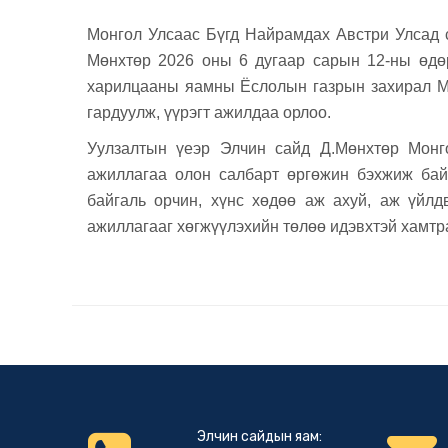
Монгол Улсаас Бүгд Найрамдах Австри Улсад 
Мөнхтөр 2026 оны 6 дугаар сарын 12-ны өдө
харилцааны яамны Ёслолын газрын захирал Ма
гардуулж, үүрэгт ажилдаа орлоо.
Уулзалтын үеэр Элчин сайд Д.Мөнхтөр Монг
ажиллагаа олон салбарт өргөжин бэхжиж байг
байгаль орчин, хүнс хөдөө аж ахуй, аж үйлд
ажиллагааг хөгжүүлэхийн төлөө идэвхтэй хамтр
Элчин сайдын яам: