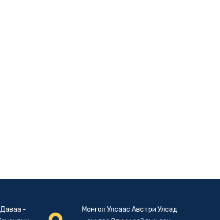
 Даваа -
Монгол Улсаас Австри Улсад