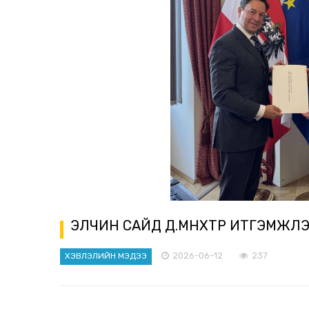
ЭЛЧИН САЙД Д.МӨНХТӨР ИТГЭМЖЛ
2026-06-12
237
ХЭВЛЭЛИЙН МЭДЭЭ