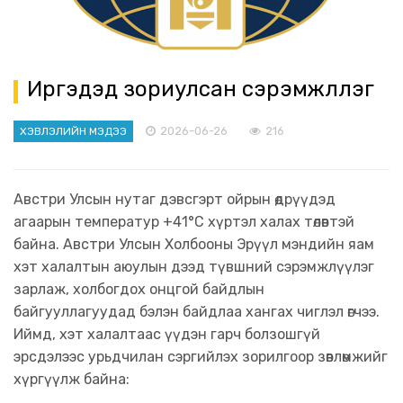
Иргэдэд зориулсан сэрэмжлүүлэг
2026-06-26
216
ХЭВЛЭЛИЙН МЭДЭЭ
Австри Улсын нутаг дэвсгэрт ойрын өдрүүдэд
агаарын температур +41°C хүртэл халах төлөвтэй
байна. Австри Улсын Холбооны Эрүүл мэндийн яам
хэт халалтын аюулын дээд түвшний сэрэмжлүүлэг
зарлаж, холбогдох онцгой байдлын
байгууллагуудад бэлэн байдлаа хангах чиглэл өгчээ.
Иймд, хэт халалтаас үүдэн гарч болзошгүй
эрсдэлээс урьдчилан сэргийлэх зорилгоор зөвлөмжийг
хүргүүлж байна: