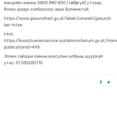
мэндийн яамны 0800 880 800 (төлбөргүй) утсаар
болон доорх холбоосоос авах боломжтой.
https://www.gesundheit.gv.at/leben/umwelt/gesund-
bei-hitze.
html
https://broschuerenservice.sozialministerium.gv.at/Ho
publicationId=498
Элчин сайдын яамны консулын албаны шуурхай
утас: 01 535280715