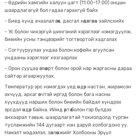
- Өдрийн хамгийн халуун цагт (11:00–17:00) онцын
шаардлагагүй бол гадаа гарахгүй байх
- Биед хүнд ачаалал өгөх, дасгал хөдөлгөөнөөс зайлсхийх
- Ус болон чихэргүй шингэний хэрэглээг нэмэгдүүлж,
биеийн усны тэнцвэрийг тогтвортой хадгалах
- Согтууруулах ундаа болон кофейн агуулсан
ундааны хэрэглээг хязгаарлах
- Орон сууцаа өглөө эрт болон орой нар жаргасны дараа
сайтар агааржуулах.
Температур эрс нэмэгдэх үед өндөр настан, жирэмсэн
эхчүүд, архаг өвчтэй иргэд болон бага насны
хүүхдүүд нарших болон биеийн байдал хүндрэх
эрсдэл өндөр байна. Иймд өөртөө болон гэр бүлдээ
анхаарал тавьж, шаардлагатай тохиолдолд түргэн
тусламжийн 144 дугаарт нэн даруй холбогдоно уу.
Нэмэлт мэдээлэл, зөвлөмжийг Холбооны Эрүүл