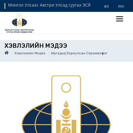
Монгол Улсаас Австри Улсад суугаа ЭСЯ
en
mn
ХЭВЛЭЛИЙН МЭДЭЭ
Хэвлэлийн Мэдээ
Иргэдэд Зориулсан Сэрэмжлүүлэг