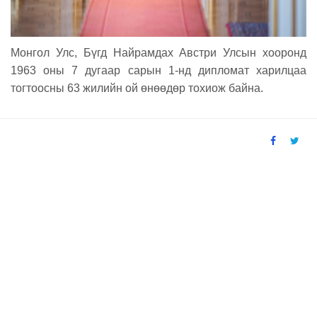
Монгол Улс, Бүгд Найрамдах Австри Улсын хооронд
1963 оны 7 дугаар сарын 1-нд дипломат харилцаа
тогтоосны 63 жилийн ой өнөөдөр тохиож байна.