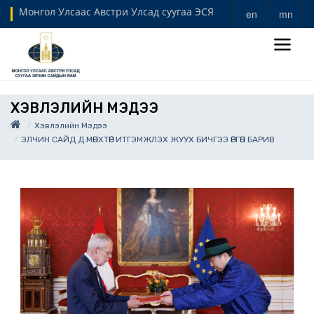
Монгол Улсаас Австри Улсад суугаа ЭСЯ
en
mn
ХЭВЛЭЛИЙН МЭДЭЭ
Хэвлэлийн Мэдээ
ЭЛЧИН САЙД Д.МӨНХТӨР ИТГЭМЖЛЭХ ЖУУХ БИЧГЭЭ ӨРГӨН БАРИВ