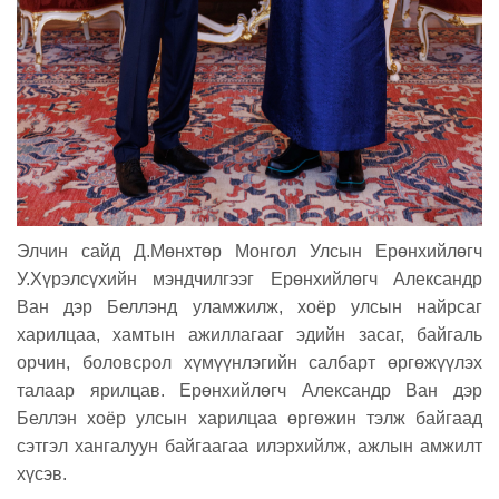
Элчин сайд Д.Мөнхтөр Монгол Улсын Ерөнхийлөгч
У.Хүрэлсүхийн мэндчилгээг Ерөнхийлөгч Александр
Ван дэр Беллэнд уламжилж, хоёр улсын найрсаг
харилцаа, хамтын ажиллагааг эдийн засаг, байгаль
орчин, боловсрол хүмүүнлэгийн салбарт өргөжүүлэх
талаар ярилцав. Ерөнхийлөгч Александр Ван дэр
Беллэн хоёр улсын харилцаа өргөжин тэлж байгаад
сэтгэл хангалуун байгаагаа илэрхийлж, ажлын амжилт
хүсэв.