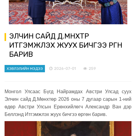
ЭЛЧИН САЙД Д.МӨНХТӨР
ИТГЭМЖЛЭХ ЖУУХ БИЧГЭЭ ӨРГӨН
БАРИВ
2026-07-01
259
ХЭВЛЭЛИЙН МЭДЭЭ
Монгол Улсаас Бүгд Найрамдах Австри Улсад суух
Элчин сайд Д.Мөнхтөр 2026 оны 7 дугаар сарын 1-ний
өдөр Австри Улсын Ерөнхийлөгч Александр Ван дэр
Беллэнд Итгэмжлэх жуух бичгээ өргөн барив.