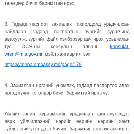
төгөлдөр бичиг баримттай ирэх.
3. Гадаад паспорт захиалах тохиолдолд урьдчилсан
байдлаар гадаад паспортын зургийг зурагчинд
авахуулж, зургийг файл хэлбэрээр авч ирэх, урьдчилан
тус ЭСЯ-ны консулын албаны
konsulat-
wien@mfa.gov.mn
мэйл хаягаар илгээх.
https://vienna.embassy.mn/page/179
4. Захиалсан иргэний үнэмлэх, гадаад паспортоо авах
иргэд хүчин төгөлдөр бичиг баримттай ирнэ үү.
Үйлчилгээний хураамжийг урьдчилан шилжүүлэхдээ
авах үйлчилгээний нэрийг өөрийн нэрийн хамт
гүйлгээний утга дээр бичиж, баримтыг хэвлэж авч ирнэ