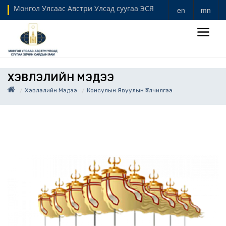
Монгол Улсаас Австри Улсад суугаа ЭСЯ
en
mn
ХЭВЛЭЛИЙН МЭДЭЭ
Хэвлэлийн Мэдээ
Консулын Явуулын Үйлчилгээ