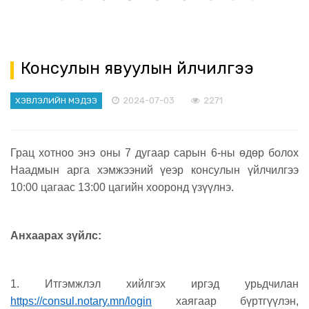
Консулын явуулын үйлчилгээ
2024-07-03
2271
ХЭВЛЭЛИЙН МЭДЭЭ
Грац хотноо энэ оны 7 дугаар сарын 6-ны өдөр болох
Наадмын арга хэмжээний үеэр консулын үйлчилгээ
10:00 цагаас 13:00 цагийн хооронд үзүүлнэ.
Анхаарах зүйлс:
1. Итгэмжлэл хийлгэх иргэд урьдчилан
https://consul.notary.mn/login
хаягаар бүртгүүлэн,