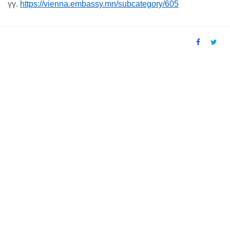
үү.
https://vienna.embassy.mn/subcategory/605