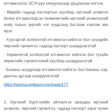
итгэмжлэлээ ЭСЯ-руу хянуулахаар урьдчилан илгээх.
- Өөрийн гадаад паспортын хуулбар, иргэний үнэмлэх
болон итгэмжлэгдсэн төлөөлөгчийн иргэний үнэмлэхний
хоёр талын зургийг нэг хуудсанд багтааж хэвлэж авч
ирэх
- Хүүхэдтэй холбоотой итгэмжлэл хийлгэх бол хүүхдийн
төрсний гэрчилгээ, гадаад паспорт шаардлагатай
- Хөрөнгөтэй холбоотой итгэмжлэл хийлгэх бол тухайн
хөрөнгийн гэрчилгээний хуулбар шаардлагатай
- Банкны асуудлаар итгэмжлэл хийлгэх бол банкны нэр,
дансны дугаар шаардлагатай
https://vienna.embassy.mn/page/177
2. Иргэний бүртгэлийн үйлчилгээ авахдаа иргэний
үнэмлэх, төрсний гэрчилгээ, гадаад паспорт зэрэг хүчин