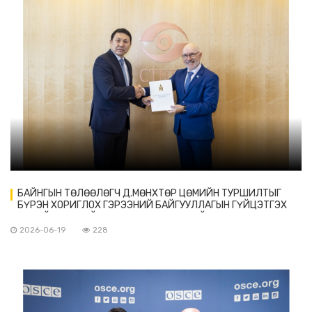
БАЙНГЫН ТӨЛӨӨЛӨГЧ Д.МӨНХТӨР ЦӨМИЙН ТУРШИЛТЫГ
БҮРЭН ХОРИГЛОХ ГЭРЭЭНИЙ БАЙГУУЛЛАГЫН ГҮЙЦЭТГЭХ
НАРИЙН БИЧГИЙН ДАРГА РОБЕРТ ФЛОЙДОД ИТГЭМЖЛЭХ
ЗАХИДЛАА ГАРДУУЛАВ
2026-06-19
228