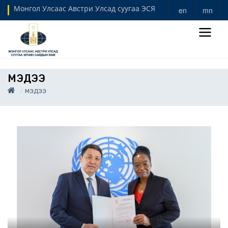
Монгол Улсаас Австри Улсад суугаа ЭСЯ
en
mn
МЭДЭЭ
МЭДЭЭ