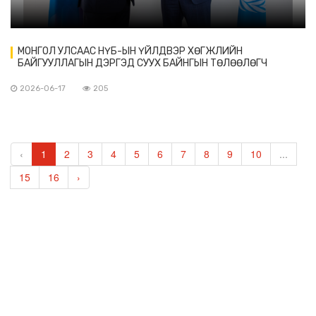
МОНГОЛ УЛСААС НҮБ-ЫН ҮЙЛДВЭР ХӨГЖЛИЙН
БАЙГУУЛЛАГЫН ДЭРГЭД СУУХ БАЙНГЫН ТӨЛӨӨЛӨГЧ
Д.МӨНХТӨР ИТГЭМЖЛЭХ ЗАХИДЛАА ГАРДУУЛАВ
2026-06-17
205
‹
1
2
3
4
5
6
7
8
9
10
...
15
16
›