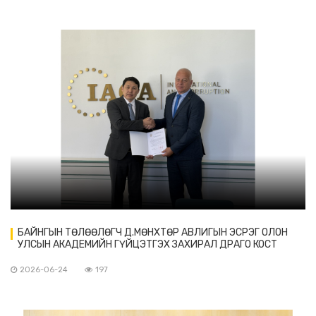
БАЙНГЫН ТӨЛӨӨЛӨГЧ Д.МӨНХТӨР АВЛИГЫН ЭСРЭГ ОЛОН
УЛСЫН АКАДЕМИЙН ГҮЙЦЭТГЭХ ЗАХИРАЛ ДРАГО КОСТ
ИТГЭМЖЛЭХ ЗАХИДЛАА ГАРДУУЛАВ
2026-06-24
197