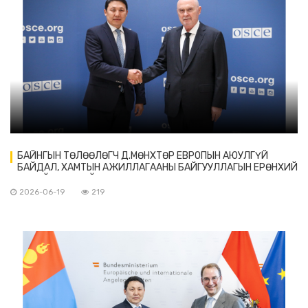
БАЙНГЫН ТӨЛӨӨЛӨГЧ Д.МӨНХТӨР ЕВРОПЫН АЮУЛГҮЙ
БАЙДАЛ, ХАМТЫН АЖИЛЛАГААНЫ БАЙГУУЛЛАГЫН ЕРӨНХИЙ
НАРИЙН БИЧГИЙН ДАРГА ФЕРИДУН Х.СИНИРЛИОЛУД
ИТГЭМЖЛЭХ ЗАХИДЛАА БАРИВ
2026-06-19
219