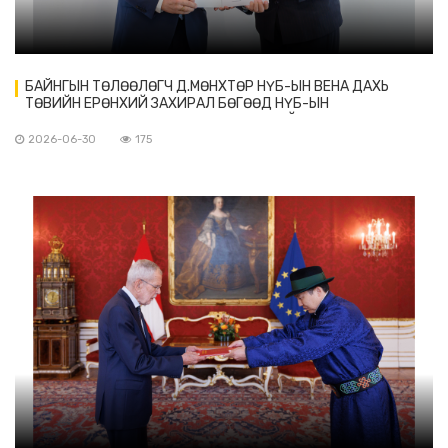
БАЙНГЫН ТӨЛӨӨЛӨГЧ Д.МӨНХТӨР НҮБ-ЫН ВЕНА ДАХЬ
ТӨВИЙН ЕРӨНХИЙ ЗАХИРАЛ БӨГӨӨД НҮБ-ЫН
МАНСУУРУУЛАХ БОДИС, ГЭМТ ХЭРЭГТЭЙ ТЭМЦЭХ АЛБАНЫ
ГҮЙЦЭТГЭХ ЗАХИРАЛ МОНИКА ЖУМАД ИТГЭМЖЛЭХ
2026-06-30
175
ЗАХИДЛАА ГАРДУУЛАВ