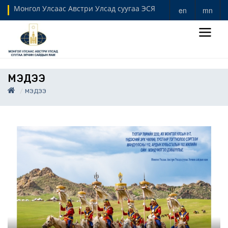
Монгол Улсаас Австри Улсад суугаа ЭСЯ
en
mn
МЭДЭЭ
МЭДЭЭ