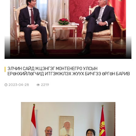
ЭЛЧИН САЙД М.ЦЭНГЭГ МОНТЕНЕГРО УЛСЫН
ЕРӨНХИЙЛӨГЧИД ИТГЭМЖЛЭХ ЖУУХ БИЧГЭЭ ӨРГӨН БАРИВ
2023-04-28
2219