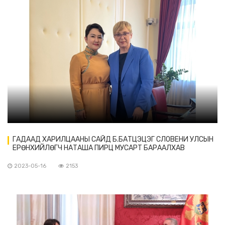
ГАДААД ХАРИЛЦААНЫ САЙД Б.БАТЦЭЦЭГ СЛОВЕНИ УЛСЫН
ЕРӨНХИЙЛӨГЧ НАТАША ПИРЦ МУСАРТ БАРААЛХАВ
2023-05-16
2153