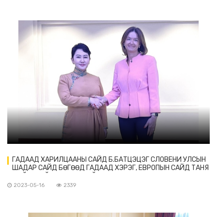
ГАДААД ХАРИЛЦААНЫ САЙД Б.БАТЦЭЦЭГ СЛОВЕНИ УЛСЫН
ШАДАР САЙД БӨГӨӨД ГАДААД ХЭРЭГ, ЕВРОПЫН САЙД ТАНЯ
ФАЙОНТАЙ УУЛЗАЛТ ХИЙВ
2023-05-16
2339