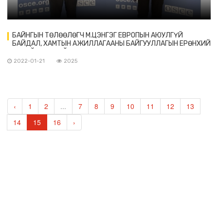
БАЙНГЫН ТӨЛӨӨЛӨГЧ М.ЦЭНГЭГ ЕВРОПЫН АЮУЛГҮЙ
БАЙДАЛ, ХАМТЫН АЖИЛЛАГААНЫ БАЙГУУЛЛАГЫН ЕРӨНХИЙ
НАРИЙН БИЧГИЙН ДАРГА Х.ШМИД-ЭД
2022-01-21
2025
‹
1
2
...
7
8
9
10
11
12
13
14
15
16
›