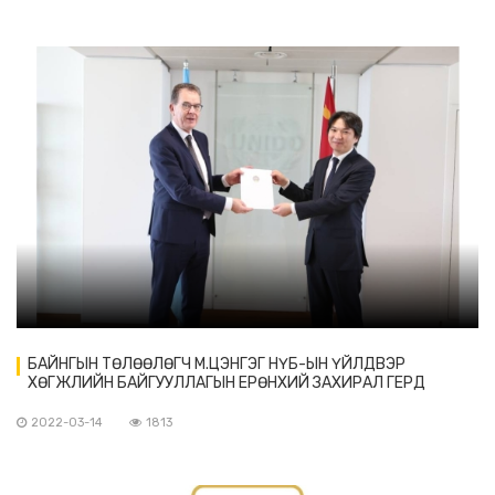
БАЙНГЫН ТӨЛӨӨЛӨГЧ М.ЦЭНГЭГ НҮБ-ЫН ҮЙЛДВЭР
ХӨГЖЛИЙН БАЙГУУЛЛАГЫН ЕРӨНХИЙ ЗАХИРАЛ ГЕРД
МЮЛЛЕРТ ИТГЭМЖЛЭХ ЗАХИДЛАА БАРИВ.
2022-03-14
1813