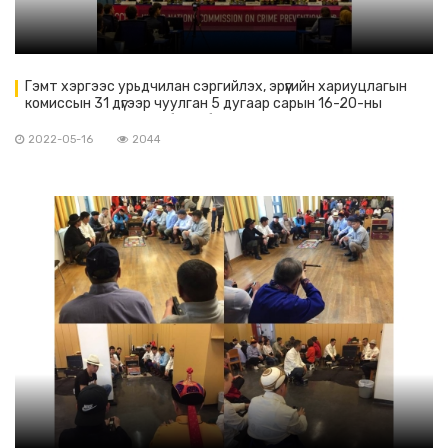
Гэмт хэргээс урьдчилан сэргийлэх, эрүүгийн хариуцлагын
комиссын 31 дүгээр чуулган 5 дугаар сарын 16-20-ны
өдрүүдэд Вена хотноо болж байна
2022-05-16
2044