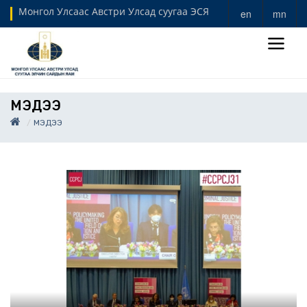
Монгол Улсаас Австри Улсад суугаа ЭСЯ
en
mn
МЭДЭЭ
МЭДЭЭ