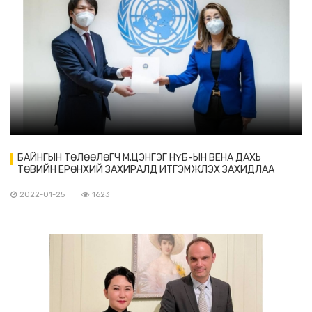
БАЙНГЫН ТӨЛӨӨЛӨГЧ М.ЦЭНГЭГ НҮБ-ЫН ВЕНА ДАХЬ
ТӨВИЙН ЕРӨНХИЙ ЗАХИРАЛД ИТГЭМЖЛЭХ ЗАХИДЛАА
БАРИВ.
2022-01-25
1623