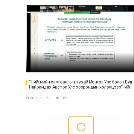
“Нийгмийн хамгааллын тухай Монгол Улс болон Бүгд
Найрамдах Австри Улс хоорондын хэлэлцээр”-ийн
талаар мэдээлэл өгөх цахим уулзалт зохион
байгуулав
2025-10-13
1097