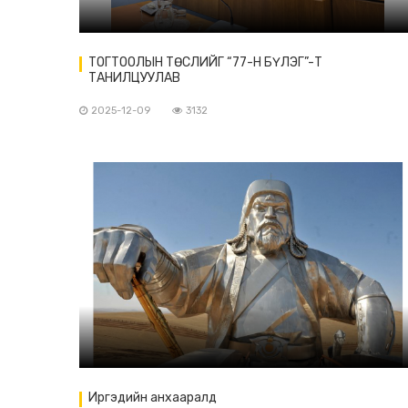
ТОГТООЛЫН ТӨСЛИЙГ “77-Н БҮЛЭГ”-Т
ТАНИЛЦУУЛАВ
2025-12-09
3132
Иргэдийн анхааралд