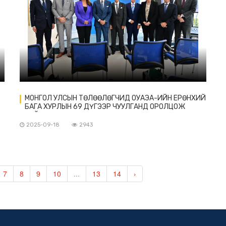
МОНГОЛ УЛСЫН ТӨЛӨӨЛӨГЧИД ОУАЭА-ИЙН ЕРӨНХИЙ
БАГА ХУРЛЫН 69 ДҮГЭЭР ЧУУЛГАНД ОРОЛЦОЖ
БАЙНА
2025-09-18
2943
7
8
9
10
...
13
14
›