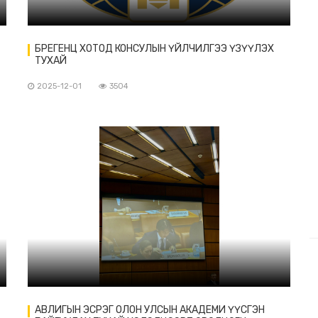
БРЕГЕНЦ ХОТОД КОНСУЛЫН ҮЙЛЧИЛГЭЭ ҮЗҮҮЛЭХ
ТУХАЙ
2025-12-01
3504
АВЛИГЫН ЭСРЭГ ОЛОН УЛСЫН АКАДЕМИ ҮҮСГЭН