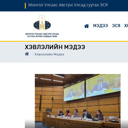
Монгол Улсаас Австри Улсад суугаа ЭСЯ
МЭДЭЭ
ЭСЯ
Х
ХЭВЛЭЛИЙН МЭДЭЭ
Хэвлэлийн Мэдээ