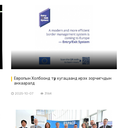
Европын Холбоонд түр хугацаанд ирэх зорчигчдын
анхааралд
2025-10-07
3164