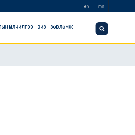
en
mn
ЛЫН ҮЙЛЧИЛГЭЭ
ВИЗ
ЗӨВЛӨМЖ