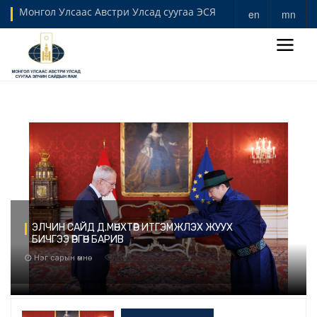
Монгол Улсаас Австри Улсад суугаа ЭСЯ
en
mn
ЭЛЧИН САЙД Д.МӨНХТӨР ИТГЭМЖЛЭХ ЖУУХ
БИЧГЭЭ ӨРГӨН БАРИВ
268
Нэг сарын өмнө